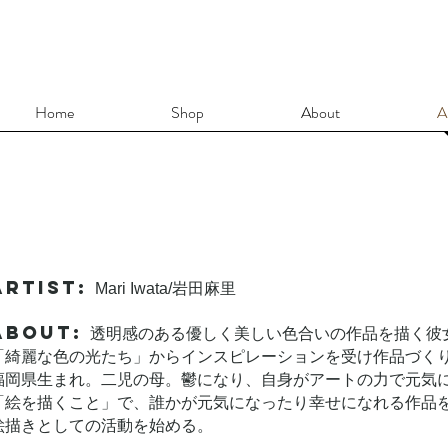
Home
Shop
About
Ar
artist:
Mari Iwata/岩田麻里
ABOUT:
透明感のある優しく美しい色合いの作品を描く彼
「綺麗な色の光たち」からインスピレーションを受け作品づく
福岡県生まれ。二児の母。鬱になり、自身がアートの力で元気
「絵を描くこと」で、誰かが元気になったり幸せになれる作品
絵描きとしての活動を始める。