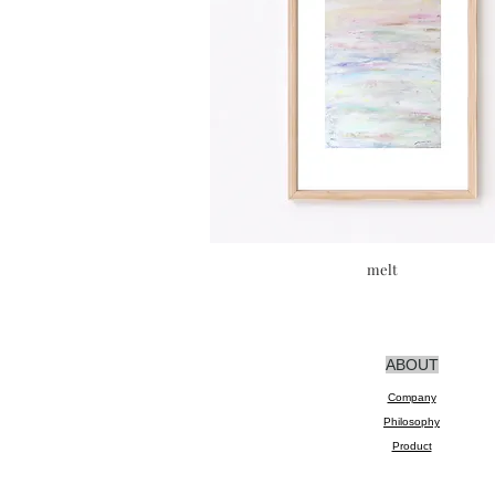
Quick View
melt
ABOUT
Company
​Philosophy
Product