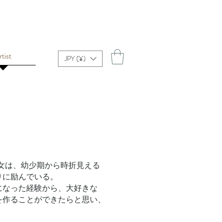
tist
JPY (¥)
女は、幼少期から時折見える
りに励んでいる。
になった経験から、大好きな
を作ることができたらと思い、