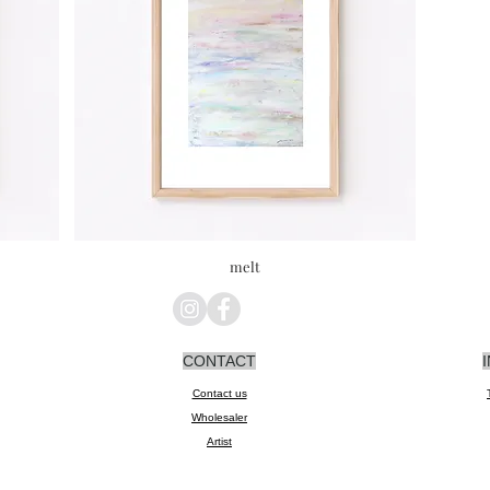
Quick View
melt
CONTACT
Contact us
Wholesaler
Artist