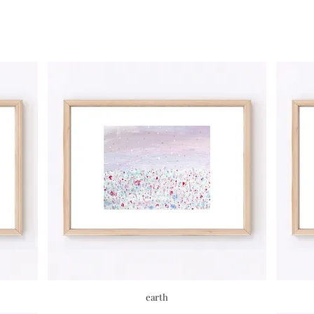
Quick View
earth