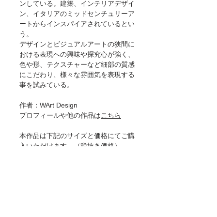
ンしている。建築、インテリアデザイ
ン、イタリアのミッドセンチュリーア
ートからインスパイアされているとい
う。
デザインとビジュアルアートの狭間に
おける表現への興味や探究心が強く、
色や形、テクスチャーなど細部の質感
にこだわり、様々な雰囲気を表現する
事を試みている。
作者：WArt Design
プロフィールや他の作品は
こちら
本作品は下記のサイズと価格にてご購
入いただけます。（税抜き価格）
[ポスター]
30×30cm 4600円
50×50cm 8900円
[ジークレー]
30×30cm 8900円