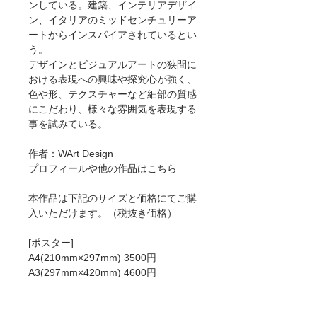
ンしている。建築、インテリアデザイ
ン、イタリアのミッドセンチュリーア
ートからインスパイアされているとい
う。
デザインとビジュアルアートの狭間に
おける表現への興味や探究心が強く、
色や形、テクスチャーなど細部の質感
にこだわり、様々な雰囲気を表現する
事を試みている。
作者：WArt Design
プロフィールや他の作品は
こちら
本作品は下記のサイズと価格にてご購
入いただけます。（税抜き価格）
[ポスター]
A4(210mm×297mm) 3500円
A3(297mm×420mm) 4600円
A2(420mm×594mm) 6500円
50×70cm 8200円
A1(594mm×841mm)8900円