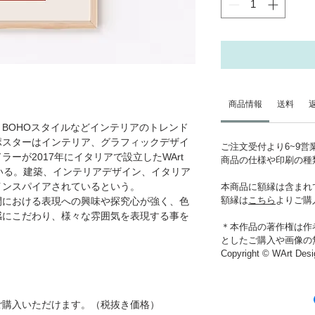
商品情報
送料
BOHOスタイルなどインテリアのトレンド
ポスターはインテリア、グラフィックデザイ
ご注文受付より6~9
ーが2017年にイタリアで設立したWArt
商品の仕様や印刷の種
ている。建築、インテリアデザイン、イタリア
インスパイアされているという。
本商品に額縁は含まれ
額縁は
こちら
よりご購
間における表現への興味や探究心が強く、色
感にこだわり、様々な雰囲気を表現する事を
＊本作品の著作権は作
としたご購入や画像の
Copyright © WArt Desi
ご購入いただけます。（税抜き価格）