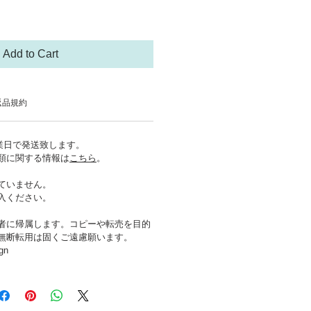
Add to Cart
返品規約
営業日で発送致します。
類に関する情報は
こちら
。
ていません。
入ください。
者に帰属します。コピーや転売を目的
無断転用は固くご遠慮願います。
gn