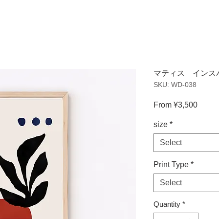
マティス インスパ
SKU: WD-038
Sale
From
¥3,500
Price
size
*
Select
Print Type
*
Select
Quantity
*