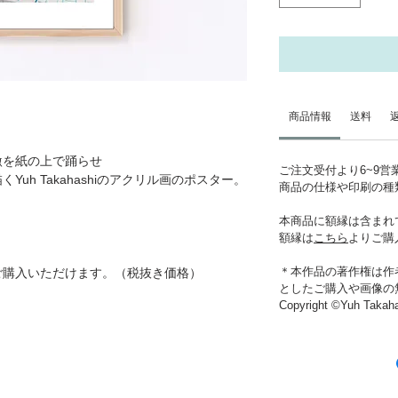
商品情報
送料
激を紙の上で踊らせ
ご注文受付より6~9
uh Takahashiのアクリル画のポスター。
商品の仕様や印刷の種
本商品に額縁は含まれ
額縁は
こちら
よりご購
＊本作品の著作権は作
ご購入いただけます。（税抜き価格）
としたご購入や画像の
Copyright ©Yuh Takah