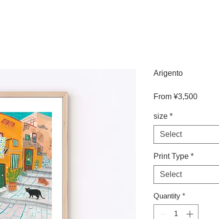
Arigento
Sale
From
¥3,500
Price
size
*
Select
Print Type
*
Select
Quantity
*