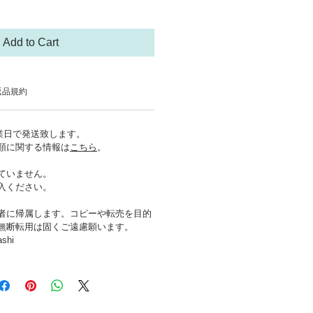
Add to Cart
返品規約
営業日で発送致します。
類に関する情報は
こちら
。
ていません。
入ください。
者に帰属します。コピーや転売を目的
無断転用は固くご遠慮願います。
ashi