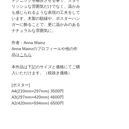
テクニックを融合させる事で、スタイ
リッシュな雰囲気だけでなく、温かみ
も感じられるような表現の工夫をして
います。木製の額縁や、ポスターハン
ガーに飾ることで、更に温かみのある
ナチュラルな雰囲気に。
作者：Anna Mainz
Anna Mainzのプロフィールや他の作
品は
こちら
本作品は下記のサイズと価格にてご購
入いただけます。（税抜き価格）
[ポスター]
A4(210mm×297mm) 3500円
A3(297mm×420mm) 4600円
A2(420mm×594mm) 6500円
50×70cm 8200円
A1(594mm×841mm)8900円
[ジークレー]