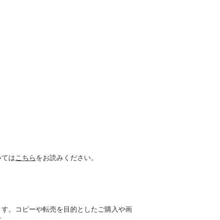
いては
こちら
をお読みください。
。
。
ます。コピーや転売を目的としたご購入や画
す。