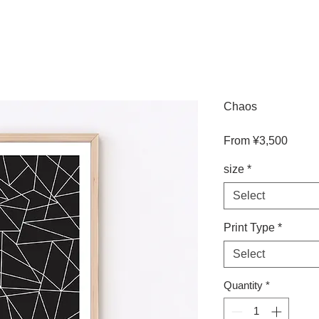
Chaos
Sale
From
¥3,500
Price
size
*
Select
Print Type
*
Select
Quantity
*