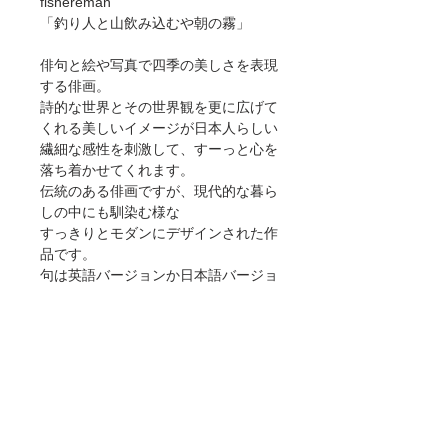
fishereman"
「釣り人と山飲み込むや朝の霧」
俳句と絵や写真で四季の美しさを表現
する俳画。
詩的な世界とその世界観を更に広げて
くれる美しいイメージが日本人らしい
繊細な感性を刺激して、すーっと心を
落ち着かせてくれます。
伝統のある俳画ですが、現代的な暮ら
しの中にも馴染む様な
すっきりとモダンにデザインされた作
品です。
句は英語バージョンか日本語バージョ
ンかでお選びいただけます。
作者：清水 国治
プロフィールや他の作品は
こちら
本作品は下記のサイズと価格にてご購
入いただけます。（税抜き価格）