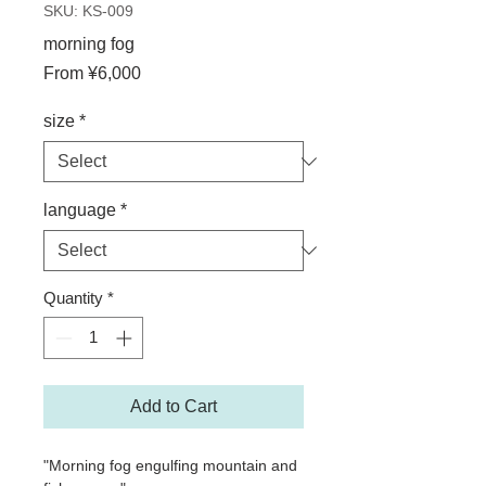
SKU: KS-009
morning fog
Sale
From
¥6,000
Price
size
*
language
*
Quantity
*
Add to Cart
"Morning fog engulfing mountain and