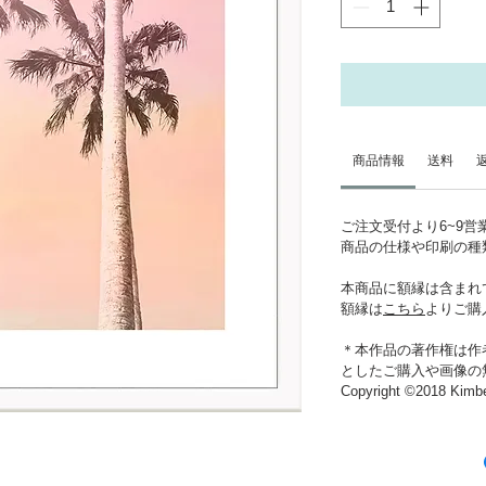
商品情報
送料
ご注文受付より6~9
商品の仕様や印刷の種
本商品に額縁は含まれ
額縁は
こちら
よりご購
＊本作品の著作権は作
としたご購入や画像の
Copyright ©2018 Kimber