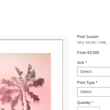
Pink Sunset
SKU: KA-RC-729B_
Sale
From
¥3,500
Price
size
*
Select
Print Type
*
Select
Quantity
*